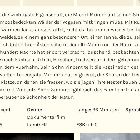
t die wichtigste Eigenschaft, die Michel Munier auf seinen Str
, moosbedeckten Wälder der Vogesen mitbringen muss. Mit Ru
 warmen Jacke ausgestattet, zieht es ihn immer wieder tief hi
s Waldes, zu einem ganz besonderen Ort: einer Tanne, die zu s
ist. Unter ihren Ästen scheint der alte Mann mit der Natur z
hundert Nächte hat er dort verbracht, lauschend, beobachten
e nach Füchsen, Rehen, Hirschen, Luchsen und dem geheimni
r: dem Auerhahn. Sein Sohn Vincent teilt die Faszination des 
ölften Lebensjahr. Von ihm hat er gelernt, die Spuren der Tier
 Plätze, an denen sie fressen, wo sie jagen, ihre Nester bauen 
 mit Vincents Sohn Simon begibt sich das Familien-Trio auf
beraubende Schönheit der Natur.
cent
Genre:
Länge:
96 Minuten
Sprac
Dokumentarfilm
5
Land:
FR
FSK:
ab 0