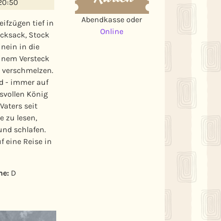
20:50
Abendkasse oder
eifzügen tief in
Online
cksack, Stock
nein in die
einem Versteck
u verschmelzen.
d - immer auf
svollen König
Vaters seit
e zu lesen,
und schlafen.
 eine Reise in
he:
D