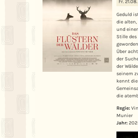
Fr. 21.08.
Geduld is
die alten
und einer
Stille de
geworden 
Über acht
der Such
der Wälde
seinem zw
kennt die
Gemeinsam
die atem
Regie:
Vin
Munier
Jahr:
202